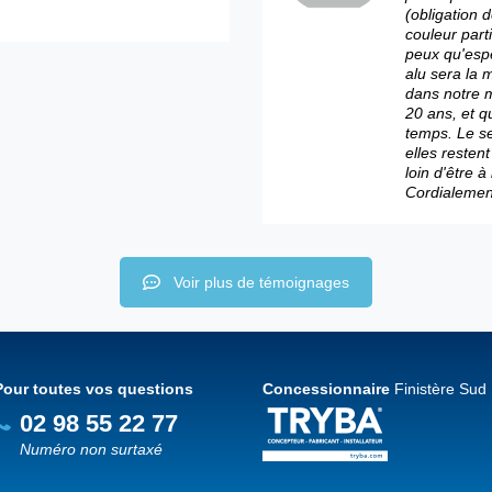
(obligation 
couleur parti
peux qu'espé
alu sera la 
dans notre 
20 ans, et q
temps. Le se
elles resten
loin d'être 
Cordialemen
Voir plus de témoignages
Pour toutes vos questions
Concessionnaire
Finistère Sud
02 98 55 22 77
Numéro non surtaxé