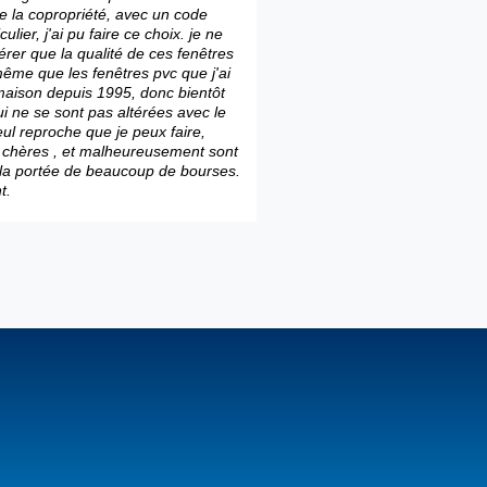
de la copropriété, avec un code
culier, j'ai pu faire ce choix. je ne
rer que la qualité de ces fenêtres
même que les fenêtres pvc que j'ai
maison depuis 1995, donc bientôt
ui ne se sont pas altérées avec le
ul reproche que je peux faire,
t chères , et malheureusement sont
à la portée de beaucoup de bourses.
t.