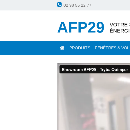
02 98 55 22 77
AFP29
VOTRE 
ÉNERGI
PRODUITS
FENÊTRES & VOL